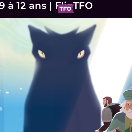
 à 12 ans | FlipTFO