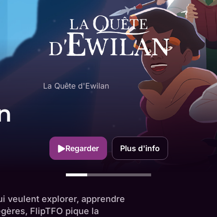
La Quête d'Ewilan
n
Regarder
Plus d'info
ui veulent explorer, apprendre
égères, FlipTFO pique la