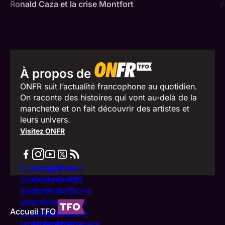
Ronald Caza et la crise Montfort
A
À propos de
ONFR suit l’actualité francophone au quotidien.
On raconte des histoires qui vont au-delà de la
manchette et on fait découvrir des artistes et
leurs univers.
Visitez ONFR
Facebook
Instagram
YouTube
X
Flux
Ouvre
Ouvre
Ouvre
Ouvre
RSS
dans
dans
dans
dans
Ouvre
une
une
une
une
dans
Accueil TFO
nouvelle
nouvelle
nouvelle
nouvelle
une
fenêtre
fenêtre
fenêtre
fenêtre
nouvelle