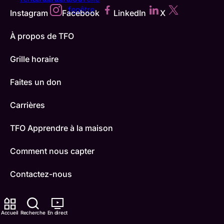
fenêtre
Instagram
Facebook
LinkedIn
X
À propos de TFO
Grille horaire
Faites un don
Carrières
TFO Apprendre à la maison
Comment nous capter
Contactez-nous
ONFR
Accueil
Recherche
En direct
IDÉLLO