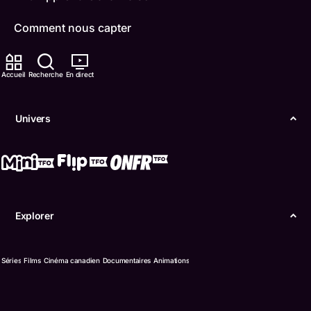
Comment nous capter
Contactez-nous
Accueil
Recherche
En direct
ONFR
Univers
IDÉLLO
Boukili
Conditions d'utilisation
Explorer
Accessibilité
Confidentialité
Séries
Films
Cinéma canadien
Documentaires
Animations
© Office des télécommunications éducatives de
langue française de l’Ontario (TFO) - 2026