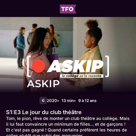
ASKIP
2020
13 min
9 à 12 ans
G
S1:E3
Le jour du club théâtre
Tom, le pion, rêve de monter un club théâtre au collège. Mais
il lui faut convaincre un minimum de filles... et de garçons !
Et c'est pas gagné ! Quand certains préfèrent les heures de
colles plutôt que subir des moqueries...