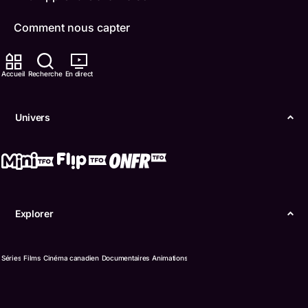
Comment nous capter
Contactez-nous
Accueil
Recherche
En direct
ONFR
Univers
IDÉLLO
Boukili
Conditions d'utilisation
Explorer
Accessibilité
Confidentialité
Séries
Films
Cinéma canadien
Documentaires
Animations
© Office des télécommunications éducatives de
langue française de l’Ontario (TFO) - 2026