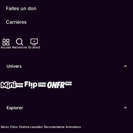
Faites un don
Carrières
TFO Apprendre à la maison
Accueil
Recherche
En direct
Comment nous capter
Contactez-nous
Univers
ONFR
IDÉLLO
Boukili
Explorer
Conditions d'utilisation
Séries
Films
Cinéma canadien
Documentaires
Animations
Accessibilité