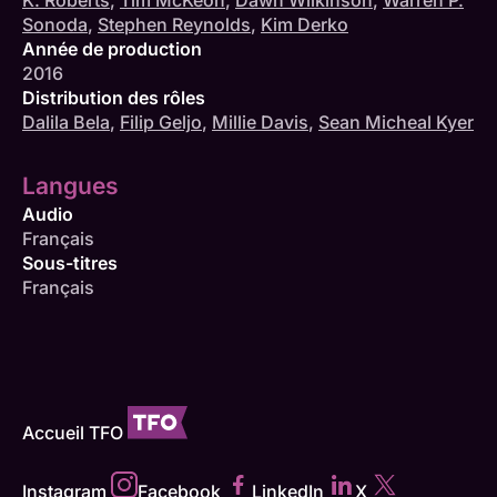
K. Roberts
,
Tim McKeon
,
Dawn Wilkinson
,
Warren P.
Sonoda
,
Stephen Reynolds
,
Kim Derko
Année de production
2016
Distribution des rôles
Dalila Bela
,
Filip Geljo
,
Millie Davis
,
Sean Micheal Kyer
Langues
Audio
Français
Sous-titres
Français
Accueil TFO
Instagram
Facebook
LinkedIn
X