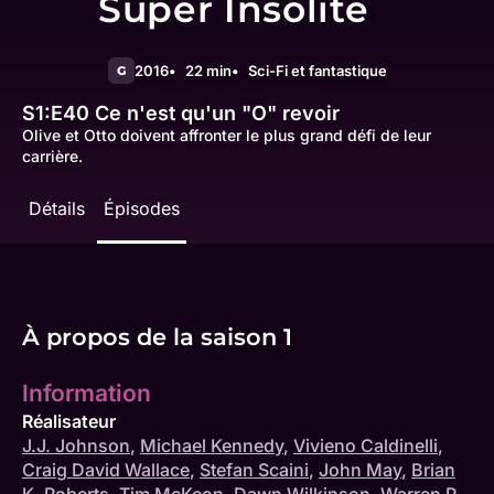
Super Insolite
2016
22 min
Sci-Fi et fantastique
G
S1:E40
Ce n'est qu'un "O" revoir
Olive et Otto doivent affronter le plus grand défi de leur
carrière.
Détails
Épisodes
À propos de la saison 1
Information
Réalisateur
J.J. Johnson
,
Michael Kennedy
,
Vivieno Caldinelli
,
Craig David Wallace
,
Stefan Scaini
,
John May
,
Brian