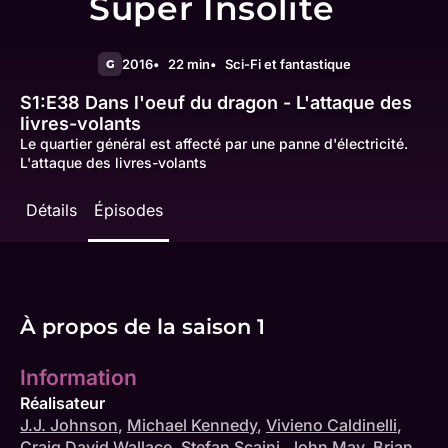
Super Insolite
2016
22 min
Sci-Fi et fantastique
G
S1:E38
Dans l'oeuf du dragon - L'attaque des
livres-volants
Le quartier général est affecté par une panne d'électricité.
L'attaque des livres-volants
Détails
Épisodes
À propos de la saison 1
Information
Réalisateur
J.J. Johnson
,
Michael Kennedy
,
Vivieno Caldinelli
,
Craig David Wallace
,
Stefan Scaini
,
John May
,
Brian