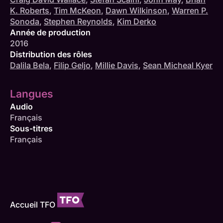
K. Roberts
,
Tim McKeon
,
Dawn Wilkinson
,
Warren P.
Sonoda
,
Stephen Reynolds
,
Kim Derko
Année de production
2016
Distribution des rôles
Dalila Bela
,
Filip Geljo
,
Millie Davis
,
Sean Micheal Kyer
Langues
Audio
Français
Sous-titres
Français
Accueil TFO