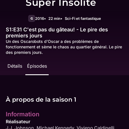
Super Insolite
2016
22 min
Sci-Fi et fantastique
G
S1:E31
C'est pas du gâteau! - Le pire des
premiers jours
Un des Oscarobots d'Oscar a des problèmes de
fonctionnement et sème le chaos au quartier général. Le pire
des premiers jours.
Détails
Épisodes
À propos de la saison 1
Information
Réalisateur
J.J. Johnson
,
Michael Kennedy
,
Vivieno Caldinelli
,