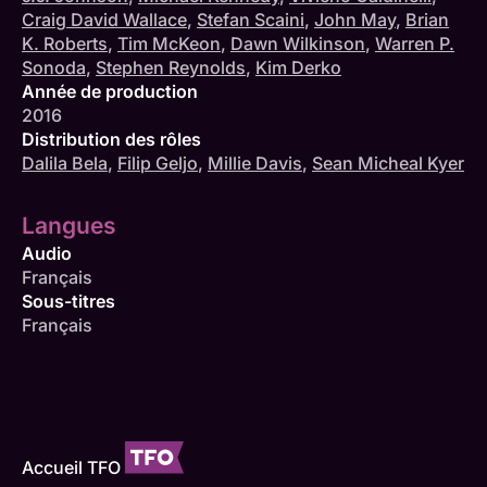
Craig David Wallace
,
Stefan Scaini
,
John May
,
Brian
K. Roberts
,
Tim McKeon
,
Dawn Wilkinson
,
Warren P.
Sonoda
,
Stephen Reynolds
,
Kim Derko
Année de production
2016
Distribution des rôles
Dalila Bela
,
Filip Geljo
,
Millie Davis
,
Sean Micheal Kyer
Langues
Audio
Français
Sous-titres
Français
Accueil TFO