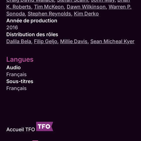
K. Roberts
,
Tim McKeon
,
Dawn Wilkinson
,
Warren P.
Sonoda
,
Stephen Reynolds
,
Kim Derko
Année de production
2016
Distribution des rôles
Dalila Bela
,
Filip Geljo
,
Millie Davis
,
Sean Micheal Kyer
Langues
Audio
Français
Sous-titres
Français
Accueil TFO