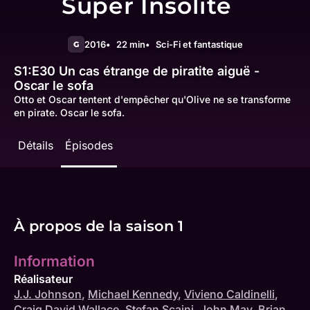
Super Insolite
2016
22 min
Sci-Fi et fantastique
G
S1:E30
Un cas étrange de piratite aiguë -
Oscar le sofa
Otto et Oscar tentent d'empêcher qu'Olive ne se transforme
en pirate. Oscar le sofa.
Détails
Épisodes
À propos de la saison 1
Information
Réalisateur
J.J. Johnson
,
Michael Kennedy
,
Vivieno Caldinelli
,
Craig David Wallace
,
Stefan Scaini
,
John May
,
Brian