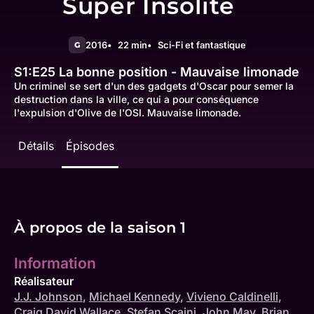
Super Insolite
2016
22 min
Sci-Fi et fantastique
G
S1:E25
La bonne position - Mauvaise limonade
Un criminel se sert d'un des gadgets d'Oscar pour semer la
destruction dans la ville, ce qui a pour conséquence
l'expulsion d'Olive de l'OSI. Mauvaise limonade.
Détails
Épisodes
À propos de la saison 1
Information
Réalisateur
J.J. Johnson
,
Michael Kennedy
,
Vivieno Caldinelli
,
Craig David Wallace
,
Stefan Scaini
,
John May
,
Brian