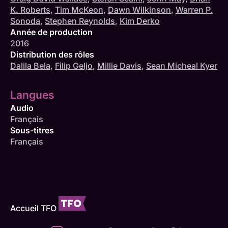
K. Roberts
,
Tim McKeon
,
Dawn Wilkinson
,
Warren P.
Sonoda
,
Stephen Reynolds
,
Kim Derko
Année de production
2016
Distribution des rôles
Dalila Bela
,
Filip Geljo
,
Millie Davis
,
Sean Micheal Kyer
Langues
Audio
Français
Sous-titres
Français
Accueil TFO