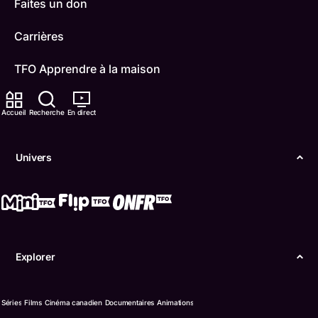
Faites un don
Carrières
TFO Apprendre à la maison
Comment nous capter
Accueil
Recherche
En direct
Contactez-nous
Univers
ONFR
IDÉLLO
Boukili
Explorer
Conditions d'utilisation
Accessibilité
Séries
Films
Cinéma canadien
Documentaires
Animations