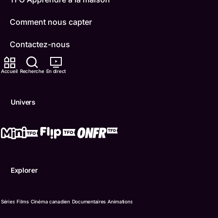
Comment nous capter
Contactez-nous
ONFR
Accueil
Recherche
En direct
IDÉLLO
Univers
Boukili
Conditions d'utilisation
Accessibilité
Explorer
Confidentialité
© Office des télécommunications éducatives de langue f
Séries
Films
Cinéma canadien
Documentaires
Animations