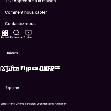
TFO Apprendre à la maison
Comment nous capter
Contactez-nous
ONFR
Accueil
Recherche
En direct
IDÉLLO
Univers
Boukili
Conditions d'utilisation
Accessibilité
Explorer
Confidentialité
© Office des télécommunications éducatives de langue f
Séries
Films
Cinéma canadien
Documentaires
Animations