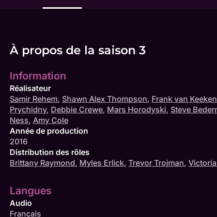
À propos de la saison 3
Information
Réalisateur
Samir Rehem
,
Shawn Alex Thompson
,
Frank van Keeken
Prychidny
,
Debbie Crewe
,
Mars Horodyski
,
Steve Beder
Ness
,
Amy Cole
Année de production
2016
Distribution des rôles
Brittany Raymond
,
Myles Erlick
,
Trevor Trojman
,
Victori
Langues
Audio
Français