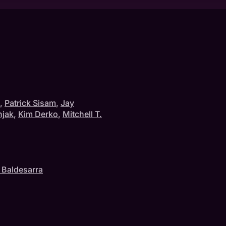
,
Patrick Sisam
,
Jay
njak
,
Kim Derko
,
Mitchell T.
a Baldesarra