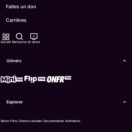
Faites un don
Carrières
TFO Apprendre à la maison
Accueil
Recherche
En direct
Comment nous capter
Contactez-nous
Univers
ONFR
IDÉLLO
Boukili
Explorer
Conditions d'utilisation
Séries
Films
Cinéma canadien
Documentaires
Animations
Accessibilité