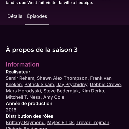
tandis que West fait visiter la ville à l'équipe.
Détails
Épisodes
À propos de la saison 3
Information
Réalisateur
Samir Rehem
,
Shawn Alex Thompson
,
Frank van
Keeken
,
Patrick Sisam
,
Jay Prychidny
,
Debbie Crewe
,
Mars Horodyski
,
Steve Bedernjak
,
Kim Derko
,
Mitchell T. Ness
,
Amy Cole
Année de production
2016
Distribution des rôles
Brittany Raymond
,
Myles Erlick
,
Trevor Trojman
,
Victoria Baldesarra