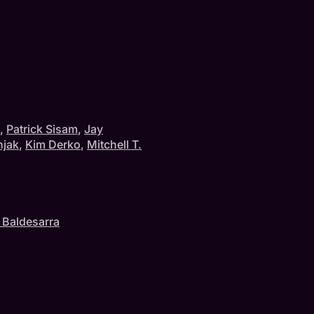
,
Patrick Sisam
,
Jay
njak
,
Kim Derko
,
Mitchell T.
a Baldesarra