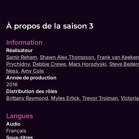
À propos de la saison 3
Information
Réalisateur
Samir Rehem
,
Shawn Alex Thompson
,
Frank van Keeken
Prychidny
,
Debbie Crewe
,
Mars Horodyski
,
Steve Beder
Ness
,
Amy Cole
Année de production
2016
Distribution des rôles
Brittany Raymond
,
Myles Erlick
,
Trevor Trojman
,
Victori
Langues
Audio
Français
Sous-titres