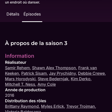
un endroit où danser.
Détails
Épisodes
À propos de la saison 3
Information
Réalisateur
Samir Rehem
,
Shawn Alex Thompson
,
Frank van
Keeken
,
Patrick Sisam
,
Jay Prychidny
,
Debbie Crewe
,
Mars Horodyski
,
Steve Bedernjak
,
Kim Derko
,
Mitchell T. Ness
,
Amy Cole
Année de production
2016
Distribution des rôles
Brittany Raymond
,
Myles Erlick
,
Trevor Trojman
,
Victoria Baldesarra