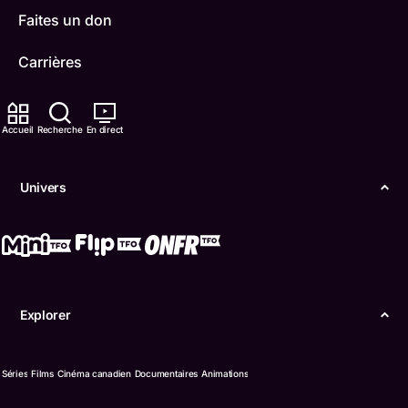
Faites un don
Carrières
TFO Apprendre à la maison
Accueil
Recherche
En direct
Comment nous capter
Contactez-nous
Univers
ONFR
IDÉLLO
Boukili
Explorer
Conditions d'utilisation
Séries
Films
Cinéma canadien
Documentaires
Animations
Accessibilité