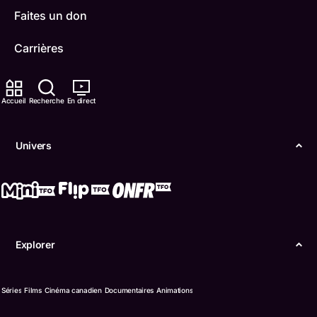
Faites un don
Carrières
TFO Apprendre à la maison
Accueil
Recherche
En direct
Comment nous capter
Contactez-nous
Univers
ONFR
IDÉLLO
Boukili
Explorer
Conditions d'utilisation
Séries
Films
Cinéma canadien
Documentaires
Animations
Accessibilité