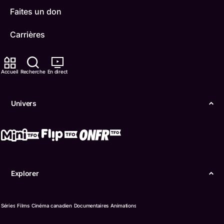
Faites un don
Carrières
TFO Apprendre à la maison
Accueil
Recherche
En direct
Comment nous capter
Contactez-nous
Univers
ONFR
IDÉLLO
Boukili
Explorer
Conditions d'utilisation
Séries
Films
Cinéma canadien
Documentaires
Animations
Accessibilité