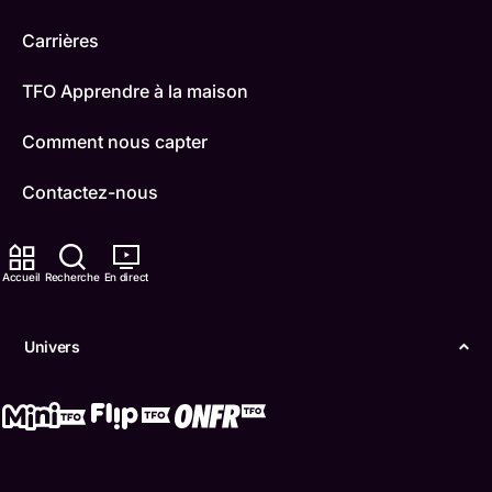
Carrières
TFO Apprendre à la maison
Comment nous capter
Contactez-nous
ONFR
Accueil
Recherche
En direct
IDÉLLO
Boukili
Univers
Conditions d'utilisation
Accessibilité