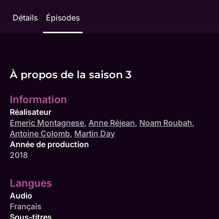
Détails
Épisodes
À propos de la saison 3
Information
Réalisateur
Emeric Montagnese
,
Anne Réjean
,
Noam Roubah
,
Antoine Colomb
,
Martin Day
Année de production
2018
Langues
Audio
Français
Sous-titres