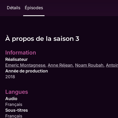
Détails
Épisodes
À propos de la saison 3
Information
Réalisateur
Emeric Montagnese
,
Anne Réjean
,
Noam Roubah
,
Antoi
Année de production
2018
Langues
Audio
Français
Sous-titres
Français