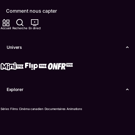
Comment nous capter
Contactez-nous
Accueil
Recherche
En direct
ONFR
Univers
IDÉLLO
Boukili
Conditions d'utilisation
Explorer
Accessibilité
Confidentialité
Séries
Films
Cinéma canadien
Documentaires
Animations
© Office des télécommunications éducatives de
langue française de l’Ontario (TFO) - 2026