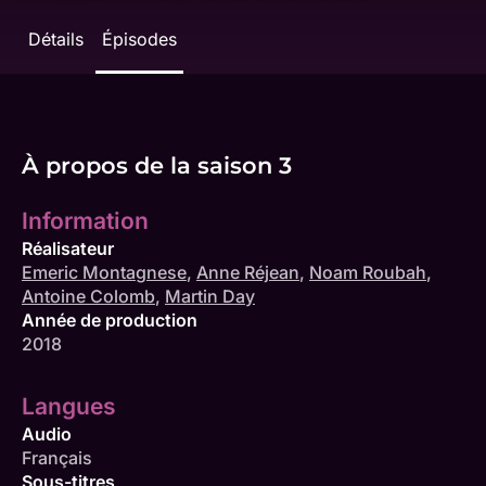
Détails
Épisodes
À propos de la saison 3
Information
Réalisateur
Emeric Montagnese
,
Anne Réjean
,
Noam Roubah
,
Antoine Colomb
,
Martin Day
Année de production
2018
Langues
Audio
Français
Sous-titres