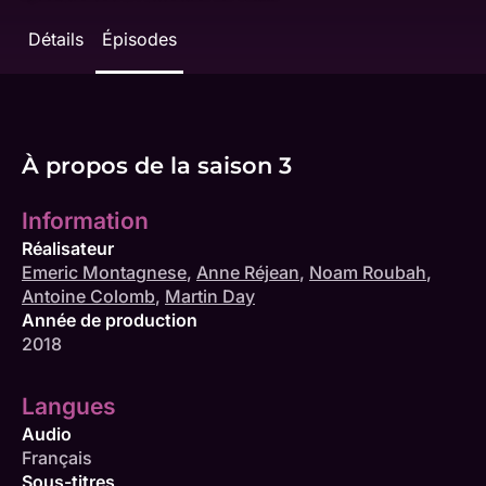
Détails
Épisodes
À propos de la saison 3
Information
Réalisateur
Emeric Montagnese
,
Anne Réjean
,
Noam Roubah
,
Antoine Colomb
,
Martin Day
Année de production
2018
Langues
Audio
Français
Sous-titres