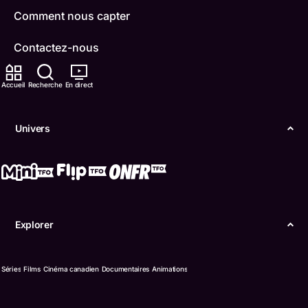
Comment nous capter
Contactez-nous
ONFR
Accueil
Recherche
En direct
IDÉLLO
Univers
Boukili
Conditions d'utilisation
Accessibilité
Explorer
Confidentialité
© Office des télécommunications éducatives de
Séries
Films
Cinéma canadien
Documentaires
Animations
langue française de l’Ontario (TFO) - 2026