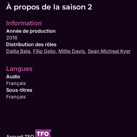
À propos de la saison 2
Information
Année de production
2016
Distribution des rôles
Dalila Bela
,
Filip Geljo
,
Millie Davis
,
Sean Micheal Kyer
Langues
Audio
Français
Sous-titres
Français
Accueil TFO