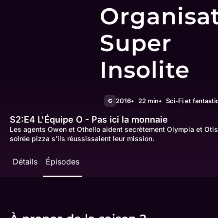
Organisa
Super
Insolite
2016
22 min
Sci-Fi et fantast
G
S2:E4
L'Équipe O - Pas ici la monnaie
Les agents Owen et Othello aident secrètement Olympia et Oti
soirée pizza s'ils réussissaient leur mission.
Détails
Épisodes