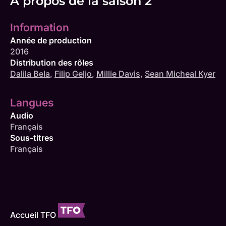
À propos de la saison 2
Information
Année de production
2016
Distribution des rôles
Dalila Bela
,
Filip Geljo
,
Millie Davis
,
Sean Micheal Kyer
Langues
Audio
Français
Sous-titres
Français
Accueil TFO