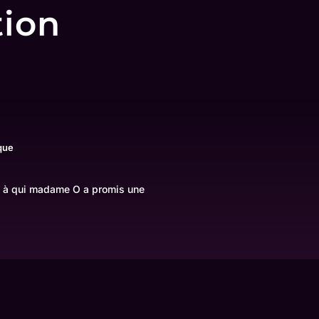
tion
ique
s à qui madame O a promis une