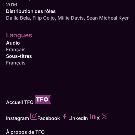
2016
Distribution des rôles
Dalila Bela
,
Filip Geljo
,
Millie Davis
,
Sean Micheal Kyer
Langues
Audio
Français
Sous-titres
Français
Accueil TFO
Instagram
Facebook
LinkedIn
X
À propos de TFO