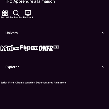
TFO Apprendre à la maison
Comment nous capter
Accueil
Recherche
En direct
Contactez-nous
Univers
ONFR
IDÉLLO
Boukili
Explorer
Conditions d'utilisation
Accessibilité
Séries
Films
Cinéma canadien
Documentaires
Animations
Confidentialité
© Office des télécommunications éducatives de
langue française de l’Ontario (TFO) - 2026