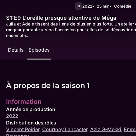
2022
25 min
Comédie
G
S1:E9
L'oreille presque attentive de Méga
Julia et Adèle tissent des liens de plus en plus forts. Un atelier
rongeur portable » sera l'occasion pour elles de se découvrir 
ensemble...
Détails
Épisodes
À propos de la saison 1
Information
Année de production
2022
Distribution des rôles
Vincent Poirier
,
Courtney Lancaster
,
Aziz G-Mekki
,
Emma