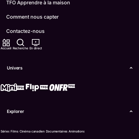
TFO Apprendre à la maison
Comment nous capter
Contactez-nous
ONFR
Accueil
Recherche
En direct
IDÉLLO
Univers
Boukili
Conditions d'utilisation
Accessibilité
Explorer
Confidentialité
© Office des télécommunications éducatives de
Séries
Films
Cinéma canadien
Documentaires
Animations
langue française de l’Ontario (TFO) - 2026