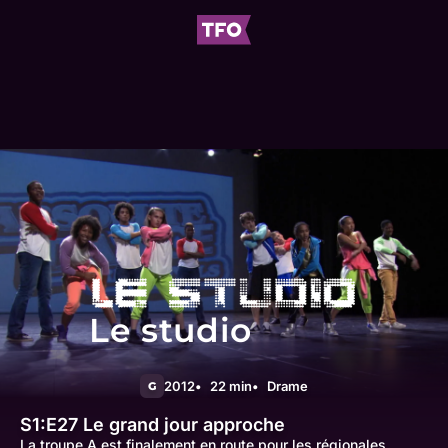
Le studio
2012
22 min
Drame
G
S1:E27
Le grand jour approche
La troupe A est finalement en route pour les régionales.