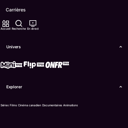
Carrières
TFO Apprendre à la maison
Accueil
Recherche
En direct
Comment nous capter
Univers
Contactez-nous
ONFR
IDÉLLO
Explorer
Boukili
Conditions d'utilisation
Séries
Films
Cinéma canadien
Documentaires
Animations
Accessibilité
Confidentialité