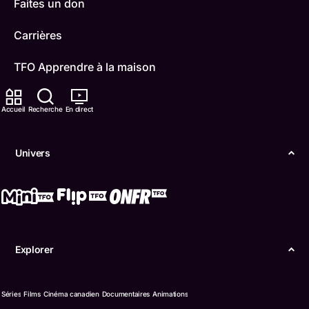
Faites un don
Carrières
TFO Apprendre à la maison
Comment nous capter
Accueil
Recherche
En direct
Contactez-nous
Univers
ONFR
IDÉLLO
Boukili
Explorer
Conditions d'utilisation
Accessibilité
Séries
Films
Cinéma canadien
Documentaires
Animations