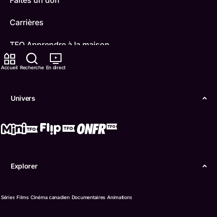
Carrières
TFO Apprendre à la maison
Comment nous capter
Accueil
Recherche
En direct
Contactez-nous
Univers
ONFR
IDÉLLO
Boukili
Explorer
Conditions d'utilisation
Séries
Films
Cinéma canadien
Documentaires
Animations
Accessibilité