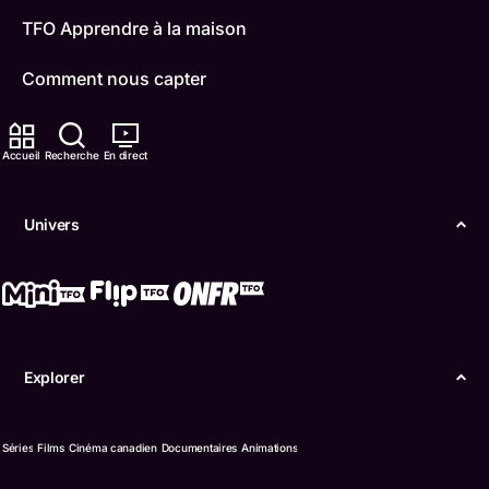
TFO Apprendre à la maison
Comment nous capter
Contactez-nous
Accueil
Recherche
En direct
ONFR
Univers
IDÉLLO
Boukili
Conditions d'utilisation
Explorer
Accessibilité
Confidentialité
Séries
Films
Cinéma canadien
Documentaires
Animations
© Office des télécommunications éducatives de