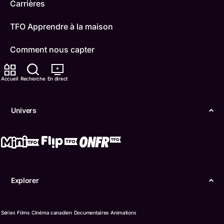
Carrières
TFO Apprendre à la maison
Comment nous capter
Contactez-nous
Accueil
Recherche
En direct
ONFR
Univers
IDÉLLO
Boukili
Conditions d'utilisation
Explorer
Accessibilité
Confidentialité
Séries
Films
Cinéma canadien
Documentaires
Animations