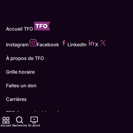
Accueil TFO
Instagram
Facebook
LinkedIn
X
À propos de TFO
Grille horaire
Faites un don
Carrières
TFO Apprendre à la maison
Accueil
Comment nous capter
Recherche
En direct