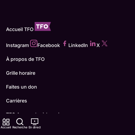
Accueil TFO
Instagram
Facebook
LinkedIn
X
À propos de TFO
Grille horaire
Faites un don
Carrières
TFO Apprendre à la maison
Accueil
Comment nous capter
Recherche
En direct