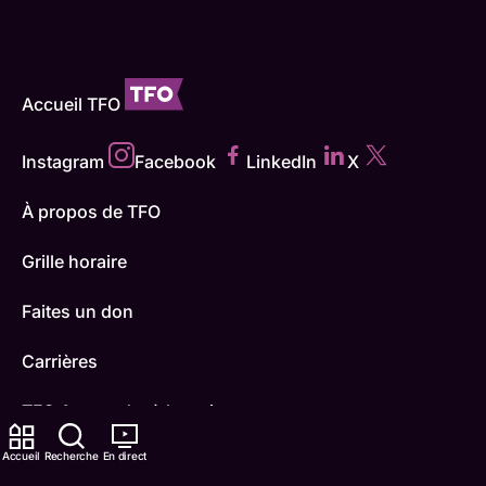
Accueil TFO
Instagram
Facebook
LinkedIn
X
À propos de TFO
Grille horaire
Faites un don
Carrières
TFO Apprendre à la maison
Accueil
Recherche
En direct
Comment nous capter