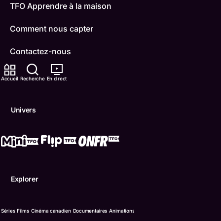
TFO Apprendre à la maison
Comment nous capter
Contactez-nous
ONFR
Accueil
Recherche
En direct
IDÉLLO
Univers
Boukili
Conditions d'utilisation
Accessibilité
Explorer
Confidentialité
© Office des télécommunications éducatives de langue f
Séries
Films
Cinéma canadien
Documentaires
Animations