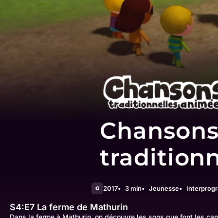
Chanson
tradition
2017
3 min
Jeunesse
Interpro
G
S4:E7
La ferme de Mathurin
Dans la ferme à Mathurin, on découvre les sons que font les can