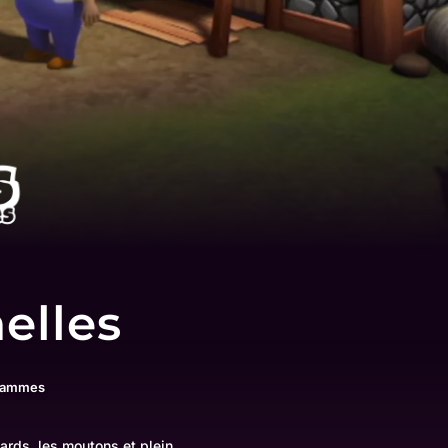
s
nelles
grammes
ards, les moutons et plein