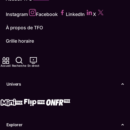
Instagram
Facebook
LinkedIn
X
À propos de TFO
Grille horaire
Faites un don
Accueil
Recherche
En direct
Carrières
TFO Apprendre à la maison
Univers
Comment nous capter
Contactez-nous
ONFR
Explorer