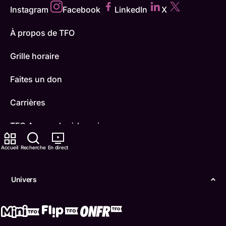
Instagram
Facebook
LinkedIn
X
À propos de TFO
Grille horaire
Faites un don
Carrières
TFO Apprendre à la maison
Comment nous capter
Accueil
Recherche
En direct
Contactez-nous
Univers
ONFR
IDÉLLO