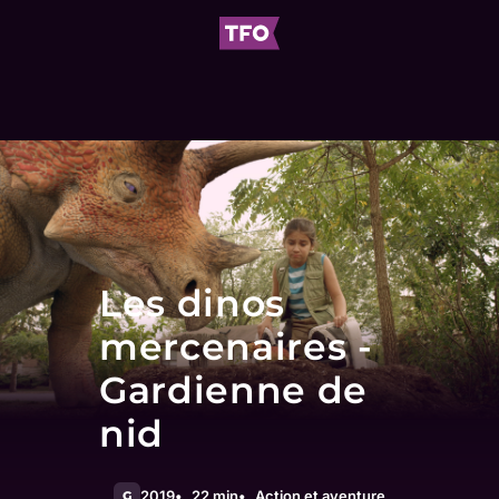
Les dinos
mercenaires -
Gardienne de
nid
2019
22 min
Action et aventure
G