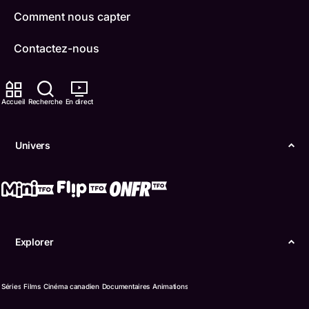
Comment nous capter
Contactez-nous
ONFR
Accueil
Recherche
En direct
IDÉLLO
Boukili
Univers
Conditions d'utilisation
Accessibilité
Confidentialité
Explorer
© Office des télécommunications éducatives de
langue française de l’Ontario (TFO) - 2026
Séries
Films
Cinéma canadien
Documentaires
Animations