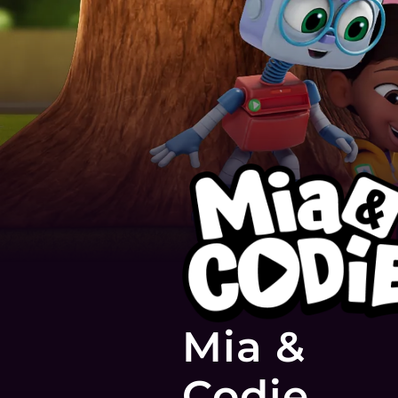
Mia &
Codie