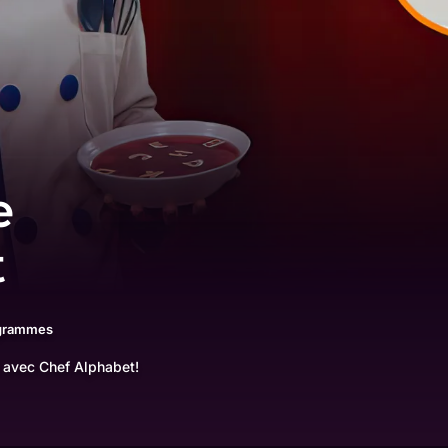
e
t
ogrammes
t avec Chef Alphabet!