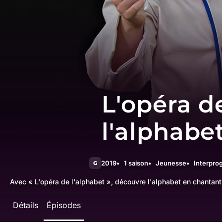
L'opéra d
l'alphabe
2019
1 saison
Jeunesse
Interpr
G
Avec « L'opéra de l'alphabet », découvre l'alphabet en chantan
Détails
Épisodes