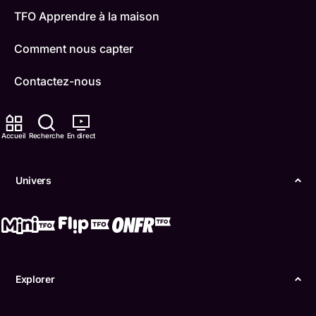
TFO Apprendre à la maison
Comment nous capter
Contactez-nous
ONFR
Accueil
Recherche
En direct
IDÉLLO
Boukili
Univers
Conditions d'utilisation
Accessibilité
Confidentialité
Explorer
© Office des télécommunications éducatives de