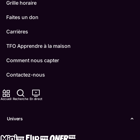
Grille horaire
Faites un don
Carrières
TFO Apprendre à la maison
Comment nous capter
Contactez-nous
ONFR
Accueil
Recherche
En direct
IDÉLLO
Boukili
Univers
Conditions d'utilisation