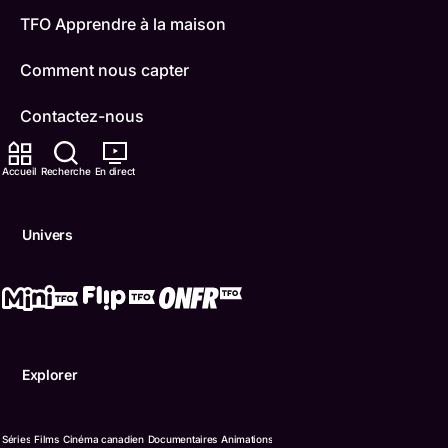
TFO Apprendre à la maison
Comment nous capter
Contactez-nous
ONFR
Accueil
Recherche
En direct
IDÉLLO
Univers
Boukili
Conditions d'utilisation
Accessibilité
Explorer
Confidentialité
© Office des télécommunications éducatives de langue f
Séries
Films
Cinéma canadien
Documentaires
Animations