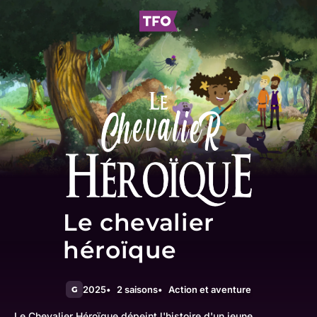
Le chevalier
héroïque
2025
2 saisons
Action et aventure
G
Le Chevalier Héroïque dépeint l'histoire d'un jeune