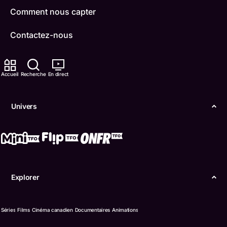
Comment nous capter
Contactez-nous
ONFR
Accueil
Recherche
En direct
IDÉLLO
Boukili
Univers
Conditions d'utilisation
Accessibilité
Confidentialité
Explorer
© Office des télécommunications éducatives de
langue française de l’Ontario (TFO) - 2026
Séries
Films
Cinéma canadien
Documentaires
Animations